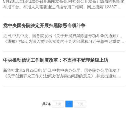
5月28日,全国扫黑办召开新闻发布会,向社会公开发布升级后的智能化
举报平台。举报人只需要通过扫描专用二维码、网上搜索“12337”或
者点击中国长安网、中央政法委长安剑微信公众号和微博等举报链接
(全国扫黑办智能化举报平台),就可随时随地、方便快捷地登录...
党中央国务院决定开展扫黑除恶专项斗争
近日,中共中央、国务院发出《关于开展扫黑除恶专项斗争的通知》。
《通知》指出,为深入贯彻落实党的十九大部署和习近平总书记重要指
示精神,保障人民安居乐业、社会安定有序、国家长治久安,进一步巩
固党的执政基础,党中央、国务院决定,在全国开展扫黑除恶专...
中央推动信访工作制度改革：不支持不受理越级上访
新华社北京2月25日电 近日,中共中央办公厅、国务院办公厅印发了
《关于创新群众工作方法解决信访突出问题的意见》,并发出通知,要
求各地区各部门结合实际认真贯彻执行。 《关于创新群众工作方法解
决信访突出问题的意见》全文如下。 近年来,各地区各...
上页
1
下页
共7条