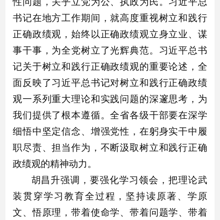
性问题，关乎立党为公、执政为民。习近平总
书记在地方工作期间，就高度重视树立和践行
正确政绩观，始终以正确政绩观立身立业、谋
事干事，为全党树立了光辉典范。习近平总书
记关于树立和践行正确政绩观的重要论述，全
面反映了习近平总书记对树立和践行正确政绩
观一系列重大理论和实践问题的深邃思考，为
我们提供了根本遵循。全省各级干部要在深学
细悟中坚定信念、增强党性，在躬身实干中履
职尽责、担当作为，不断汲取树立和践行正确
政绩观的精神动力。
胡昌升强调，要强化学习领会，把理论武
装贯穿学习教育全过程，坚持读原著、学原
文、悟原理，带着使命学、带着问题学、带着